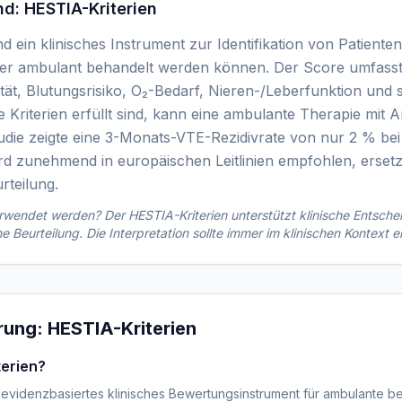
nd:
HESTIA-Kriterien
d ein klinisches Instrument zur Identifikation von Patienten
er ambulant behandelt werden können. Der Score umfasst 1
ät, Blutungsrisiko, O₂-Bedarf, Nieren-/Leberfunktion und 
 Kriterien erfüllt sind, kann eine ambulante Therapie mit 
die zeigte eine 3-Monats-VTE-Rezidivrate von nur 2 % be
rd zunehmend in europäischen Leitlinien empfohlen, ersetzt
urteilung.
verwendet werden? Der
HESTIA-Kriterien
unterstützt klinische Entsche
che Beurteilung. Die Interpretation sollte immer im klinischen Kontext e
ärung:
HESTIA-Kriterien
terien?
in evidenzbasiertes klinisches Bewertungsinstrument für ambulante 