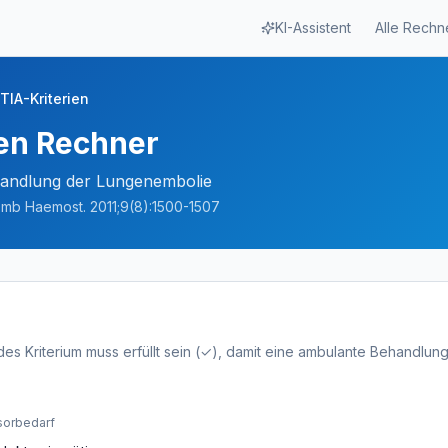
KI-Assistent
Alle Rechn
TIA-Kriterien
en Rechner
handlung der Lungenembolie
omb Haemost. 2011;9(8):1500-1507
Jedes Kriterium muss erfüllt sein (✓), damit eine ambulante Behandl
sorbedarf