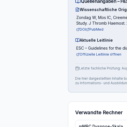
Quellenangaben –
HE
Wissenschaftliche Orig
Zondag W, Mos IC, Creemers
Study. J Thromb Haemost. 2
DOI
PubMed
Aktuelle Leitlinie
ESC
–
Guidelines for the 
Offizielle Leitlinie öffnen
Letzte fachliche Prüfung:
Au
Die hier dargestellten Inhalte
zu Informations- und Ausbildu
Verwandte Rechner
mMRC Dyspnoe-Skala