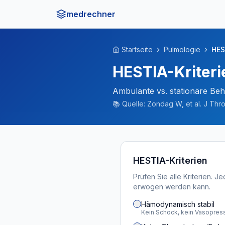
medrechner
Startseite
Pulmologie
HES
HESTIA-Kriteri
Ambulante vs. stationäre Be
📚
Quelle:
Zondag W, et al. J Thr
HESTIA-Kriterien
Prüfen Sie alle Kriterien. 
erwogen werden kann.
Hämodynamisch stabil
Kein Schock, kein Vasopres