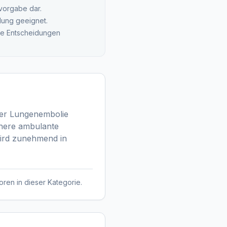
svorgabe dar.
lung geeignet.
che Entscheidungen
uter Lungenembolie
chere ambulante
wird zunehmend in
oren in dieser Kategorie.