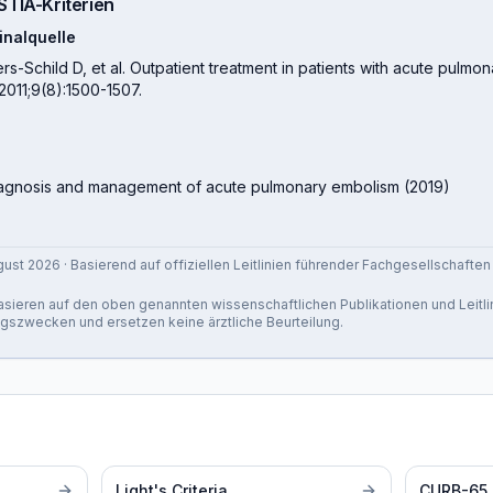
STIA-Kriterien
inalquelle
-Schild D, et al. Outpatient treatment in patients with acute pulmon
011;9(8):1500-1507.
diagnosis and management of acute pulmonary embolism
(
2019
)
gust 2026
· Basierend auf offiziellen Leitlinien führender Fachgesellschaften
 basieren auf den oben genannten wissenschaftlichen Publikationen und Leitli
ngszwecken und ersetzen keine ärztliche Beurteilung.
Light's Criteria
CURB-65