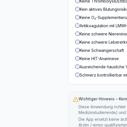
Keine Thrombolyse/Embo
Kein aktives Blutungsrisi
Keine O₂-Supplementieru
Antikoagulation mit LMW
Keine schwere Niereninsu
Keine schwere Lebererk
Keine Schwangerschaft
Keine HIT-Anamnese
Ausreichende häusliche 
Schmerz kontrollierbar mi
Wichtiger Hinweis – Kei
Diese Anwendung richtet s
Medizinstudierende) und 
Die App ersetzt keine ärz
Ärztin / einen qualifizier