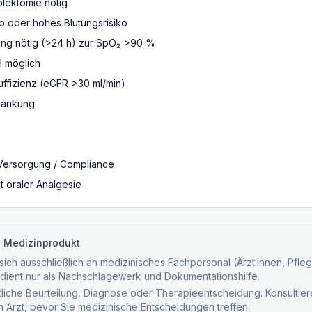
lektomie nötig
ko oder hohes Blutungsrisiko
ng nötig (>24 h) zur SpO₂ >90 %
H möglich
ffizienz (eGFR >30 ml/min)
rankung
Versorgung / Compliance
t oraler Analgesie
n Medizinprodukt
ich ausschließlich an medizinisches Fachpersonal (Ärzt:innen, Pfleg
dient nur als Nachschlagewerk und Dokumentationshilfe.
tliche Beurteilung, Diagnose oder Therapieentscheidung. Konsultieren
ten Arzt, bevor Sie medizinische Entscheidungen treffen.