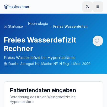
medrechner
Menü
Nephrologie
Startseite
Freies Wasserdefizit
Freies Wasserdefizit
Rechner
Freies Wasserdefizit bei Hypernatriämie
📚
Quelle:
Adrogué HJ, Madias NE. N Engl J Med. 2000
Patientendaten eingeben
Berechnung des freien Wasserdefizits bei
Hypernatriämie