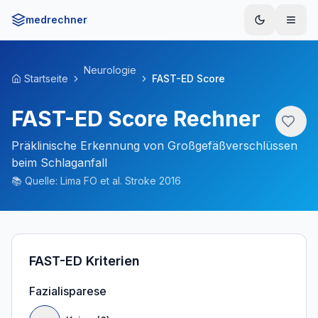
medrechner
Menü
Neurologie
Startseite
FAST-ED Score
FAST-ED Score Rechner
Präklinische Erkennung von Großgefäßverschlüssen
beim Schlaganfall
📚
Quelle:
Lima FO et al. Stroke 2016
FAST-ED Kriterien
Fazialisparese