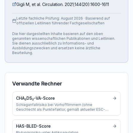
Gigli M, et al. Circulation. 2021;144(20):1600-1611
Letzte fachliche Prüfung:
August 2026
· Basierend auf
offiziellen Leitlinien führender Fachgesellschaften
Die hier dargestellten Inhalte basieren auf den oben
genannten wissenschaftlichen Publikationen und Leitlinien.
Sie dienen ausschließlich zu Informations- und
Ausbildungszwecken und ersetzen keine ärztliche
Beurteilung.
Verwandte Rechner
CHA₂DS₂-VA-Score
Schlaganfallrisiko bei Vorhofflimmern (ohne
Geschlecht als Punktefaktor, gemäß aktueller ESC-
Leitlinie)
HAS-BLED-Score
Blutungsrisiko unter Antikoagulation