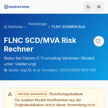
medrechner
Menü
Kardiologie
Startseite
FLNC SCD/MVA Risk
FLNC SCD/MVA Risk
Rechner
Risiko bei Filamin-C-Truncating-Varianten (Modell
unter Validierung)
📚
Quelle:
Gigli M, et al. Circulation. 2021;144(20):1600-1611
Forschungsstadium
Literatur ausstehend
Die exakten Modell-Koeffizienten aus der
Originalpublikation sind in dieser Anwendung noch