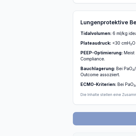
Lungenprotektive B
Tidalvolumen:
6 ml/kg ide
Plateaudruck:
<30 cmH₂O 
PEEP-Optimierung:
Meist 
Compliance.
Bauchlagerung:
Bei PaO₂/
Outcome assoziiert.
ECMO-Kriterien:
Bei PaO₂/
Die Inhalte stellen eine Zusam