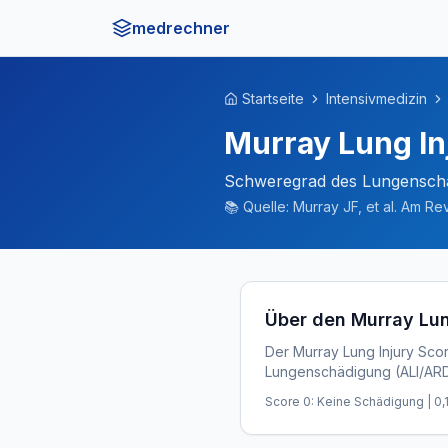
medrechner
Startseite
Intensivmedizin
Murray Lung In
Schweregrad des Lungensch
📚
Quelle:
Murray JF, et al. Am Re
Über den Murray Lun
Der Murray Lung Injury Sco
Lungenschädigung (ALI/ARD
Score 0: Keine Schädigung | 0,