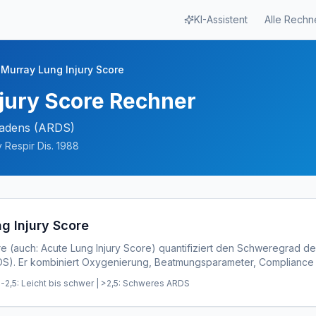
KI-Assistent
Alle Rechn
Murray Lung Injury Score
jury Score Rechner
adens (ARDS)
v Respir Dis. 1988
g Injury Score
re (auch: Acute Lung Injury Score) quantifiziert den Schweregrad de
S). Er kombiniert Oxygenierung, Beatmungsparameter, Compliance
1-2,5: Leicht bis schwer | >2,5: Schweres ARDS