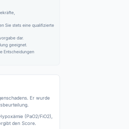
ekräfte,
 Sie stets eine qualifizierte
svorgabe dar.
lung geeignet.
che Entscheidungen
genschadens. Er wurde
fsbeurteilung.
 Hypoxämie (PaO2/FiO2),
rgibt den Score.