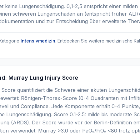
t keine Lungenschädigung. 0,1-2,5 entspricht einer milden
 einen schweren Lungenschaden an (entspricht früher ALI
fsdokumentation und zur Entscheidung über erweiterte The
Kategorie
Intensivmedizin
. Entdecken Sie weitere medizinische Kal
nd:
Murray Lung Injury Score
Score quantifiziert die Schwere einer akuten Lungenschäd
ertet: Röntgen-Thorax-Score (0-4 Quadranten mit Infiltr
Level und Compliance. Jede Komponente erhält 0-4 Punkte, 
ne Lungenschädigung. Score 0.1-2.5: milde bis moderate Sc
ng (ARDS). Der Score wurde vor der Berlin-Definition ent
tion verwendet: Murray >3.0 oder PaO₂/FiO₂ <80 trotz opt