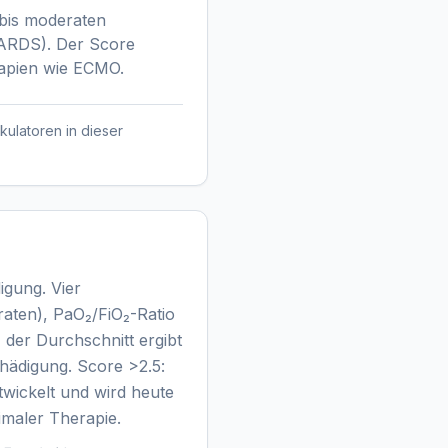
 bis moderaten
/ARDS). Der Score
rapien wie ECMO.
kulatoren in dieser
igung. Vier
aten), PaO₂/FiO₂-Ratio
der Durchschnitt ergibt
hädigung. Score >2.5:
wickelt und wird heute
imaler Therapie.