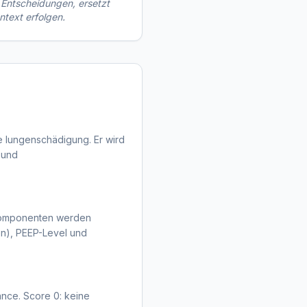
e Entscheidungen, ersetzt
ontext erfolgen.
te lungenschädigung. Er wird
g und
 Komponenten werden
en), PEEP-Level und
ance. Score 0: keine