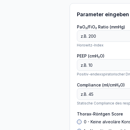
Parameter eingeben
PaO₂/FiO₂ Ratio (mmHg)
Horowitz-Index
PEEP (cmH₂O)
Positiv-endexspiratorischer D
Compliance (ml/cmH₂O)
Statische Compliance des resp
Thorax-Röntgen Score
0 - Keine alveoläre Kon