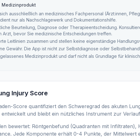
n Medizinprodukt
ich ausschließlich an medizinisches Fachpersonal (Ärzt:innen, Pfleg
dient nur als Nachschlagewerk und Dokumentationshilfe.
tliche Beurteilung, Diagnose oder Therapieentscheidung. Konsultieren
ten Arzt, bevor Sie medizinische Entscheidungen treffen.
ierte Leitlinien zusammen und stellen keine eigenständige Handlung
ne Gewähr. Die App ist nicht zur Selbstdiagnose oder Selbstbehand
ugelassenes Medizinprodukt und darf nicht als Grundlage für klinis
ung Injury Score
den-Score quantifiziert den Schweregrad des akuten Lun
n entwickelt und bleibt ein nützliches Instrument zur Verlau
n bewertet: Röntgenbefund (Quadranten mit Infiltraten),
nce. Jede Komponente erhält 0-4 Punkte, der Mittelwert e