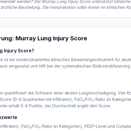
verwendet werden? Der
Murray Lung Injury Score
unterstützt klinisch
 ärztliche Beurteilung. Die Interpretation sollte immer im klinischen K
ärung:
Murray Lung Injury Score
g Injury Score?
e ist ein evidenzbasiertes klinisches Bewertungsinstrument für aku
raxis eingesetzt und hilft bei der systematischen Risikostratifizierun
re quantifiziert die Schwere einer akuten Lungenschädigung. Vier
ore (0-4 Quadranten mit Infiltraten), PaO₂/FiO₂-Ratio (in Kategori
e erhält 0-4 Punkte, der Durchschnitt ergibt den Score.
enzwerte
nfiltraten), PaO₂/FiO₂-Ratio (in Kategorien), PEEP-Level und Compli