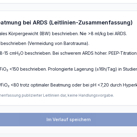
eatmung bei ARDS (Leitlinien-Zusammenfassung)
ales Körpergewicht (IBW) beschrieben. Nie >8 ml/kg bei ARDS.
beschrieben (Vermeidung von Barotrauma).
8-15 cmH₂O beschrieben. Bei schwerem ARDS höher. PEEP-Titratio
FiO₂ <150 beschrieben. Prolongierte Lagerung (≥16h/Tag) in Studie
FiO₂ <80 trotz optimaler Beatmung oder bei pH <7,20 durch Hyper
menfassung publizierter Leitlinien dar, keine Handlungsvorgabe.
Im Verlauf speichern