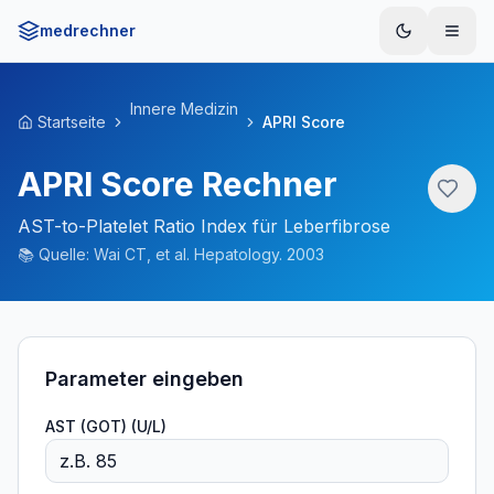
medrechner
Menü
Innere Medizin
Startseite
APRI Score
APRI Score Rechner
AST-to-Platelet Ratio Index für Leberfibrose
📚
Quelle:
Wai CT, et al. Hepatology. 2003
Parameter eingeben
AST (GOT) (U/L)