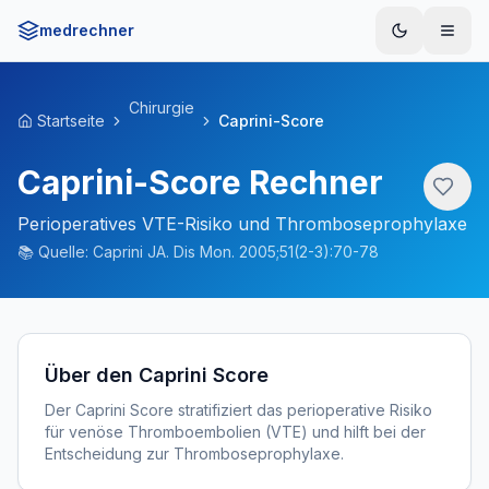
medrechner
Menü
Chirurgie
Startseite
Caprini-Score
Caprini-Score Rechner
Perioperatives VTE-Risiko und Thromboseprophylaxe
📚
Quelle:
Caprini JA. Dis Mon. 2005;51(2-3):70-78
Über den Caprini Score
Der Caprini Score stratifiziert das perioperative Risiko
für venöse Thromboembolien (VTE) und hilft bei der
Entscheidung zur Thromboseprophylaxe.