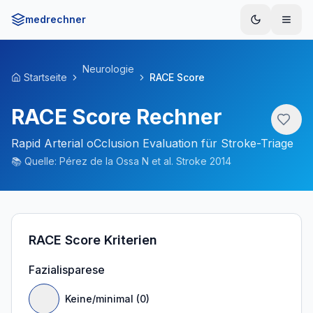
medrechner
Menü
Neurologie
Startseite
RACE Score
RACE Score Rechner
Rapid Arterial oCclusion Evaluation für Stroke-Triage
📚
Quelle:
Pérez de la Ossa N et al. Stroke 2014
RACE Score Kriterien
Fazialisparese
Keine/minimal (0)