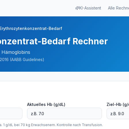
KI-Assistent
Alle Rechn
Erythrozytenkonzentrat-Bedarf
onzentrat-Bedarf Rechner
s Hämoglobins
 2016 (AABB Guidelines)
Aktuelles Hb (g/dL)
Ziel-Hb (g/
a. 1 g/dL bei 70 kg Erwachsenem. Kontrolle nach Transfusion.