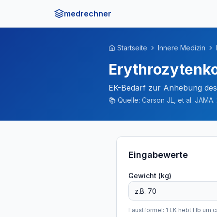
medrechner
Startseite
Innere Medizin
Erythrozytenk
EK-Bedarf zur Anhebung de
📚
Quelle:
Carson JL, et al. JAMA.
Eingabewerte
Gewicht (kg)
Faustformel: 1 EK hebt Hb um c