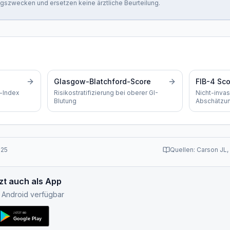
ngszwecken und ersetzen keine ärztliche Beurteilung.
Glasgow-Blatchford-Score
FIB-4 Sco
-Index
Risikostratifizierung bei oberer GI-
Nicht-invas
Blutung
Abschätzun
Lebererkr
025
Quellen:
Carson JL,
zt auch als App
& Android verfügbar