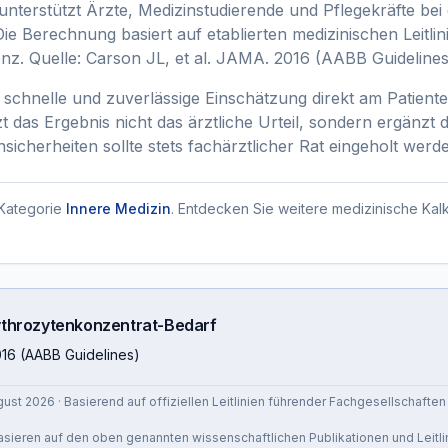
nterstützt Ärzte, Medizinstudierende und Pflegekräfte bei 
ie Berechnung basiert auf etablierten medizinischen Leitli
enz. Quelle: Carson JL, et al. JAMA. 2016 (AABB Guidelines
 schnelle und zuverlässige Einschätzung direkt am Patienten
t das Ergebnis nicht das ärztliche Urteil, sondern ergänzt di
icherheiten sollte stets fachärztlicher Rat eingeholt werd
Kategorie
Innere Medizin
. Entdecken Sie weitere medizinische Kalk
ythrozytenkonzentrat-Bedarf
016 (AABB Guidelines)
gust 2026
· Basierend auf offiziellen Leitlinien führender Fachgesellschaften
 basieren auf den oben genannten wissenschaftlichen Publikationen und Leitli