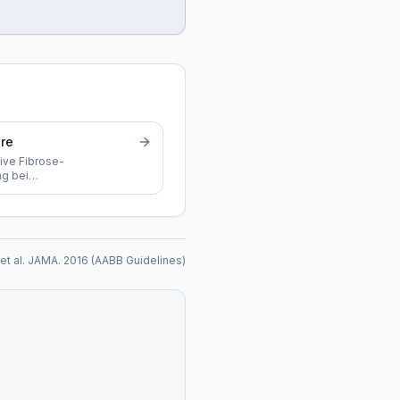
re
ive Fibrose-
g bei
ankungen
 et al. JAMA. 2016 (AABB Guidelines)