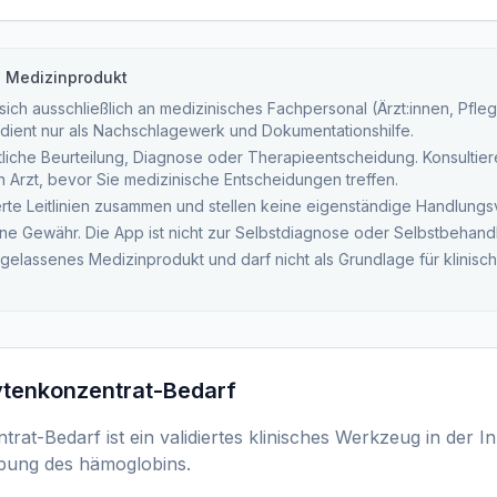
n Medizinprodukt
ich ausschließlich an medizinisches Fachpersonal (Ärzt:innen, Pfleg
dient nur als Nachschlagewerk und Dokumentationshilfe.
tliche Beurteilung, Diagnose oder Therapieentscheidung. Konsultieren
ten Arzt, bevor Sie medizinische Entscheidungen treffen.
ierte Leitlinien zusammen und stellen keine eigenständige Handlung
ne Gewähr. Die App ist nicht zur Selbstdiagnose oder Selbstbehand
ugelassenes Medizinprodukt und darf nicht als Grundlage für klinis
ytenkonzentrat-Bedarf
at-Bedarf ist ein validiertes klinisches Werkzeug in der In
bung des hämoglobins.