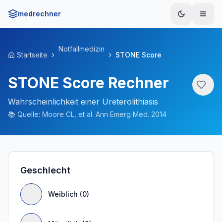
medrechner
Menü
Notfallmedizin
Startseite
STONE Score
STONE Score Rechner
Wahrscheinlichkeit einer Ureterolithiasis
📚
Quelle:
Moore CL, et al. Ann Emerg Med. 2014
Geschlecht
Weiblich (0)