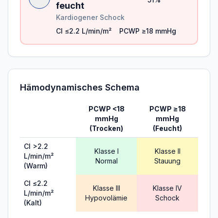
feucht
Kardiogener Schock
CI
≤2.2
L/min/m²
PCWP
≥18
mmHg
Hämodynamisches Schema
PCWP <18
PCWP ≥18
mmHg
mmHg
(Trocken)
(Feucht)
CI >2.2
Klasse I
Klasse II
L/min/m²
Normal
Stauung
(Warm)
CI ≤2.2
Klasse III
Klasse IV
L/min/m²
Hypovolämie
Schock
(Kalt)