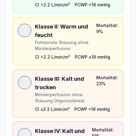
CI
>2.2
L/min/m²
PCWP
<18
mmHg
Mortalität:
Klasse
II
:
Warm und
9%
feucht
Pulmonale Stauung ohne
Minderperfusion
CI
>2.2
L/min/m²
PCWP
≥18
mmHg
Mortalität:
Klasse
III
:
Kalt und
23%
trocken
Minderperfusion ohne
Stauung (Hypovolämie)
CI
≤2.2
L/min/m²
PCWP
<18
mmHg
Mortalität:
Klasse
IV
:
Kalt und
51%