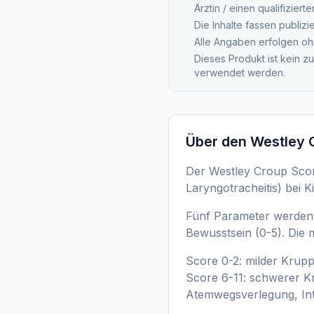
Ärztin / einen qualifizier
Die Inhalte fassen publiz
Alle Angaben erfolgen oh
Dieses Produkt ist kein z
verwendet werden.
Über den
Westley 
Der Westley Croup Scor
Laryngotracheitis) bei K
Fünf Parameter werden be
Bewusstsein (0-5). Die 
Score 0-2: milder Krup
Score 6-11: schwerer Kr
Atemwegsverlegung, Int