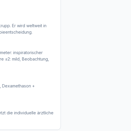
upp. Er wird weltweit in
apieentscheidung.
ter: inspiratorischer
ore ≤2: mild, Beobachtung,
er, Dexamethason +
zt die individuelle ärztliche