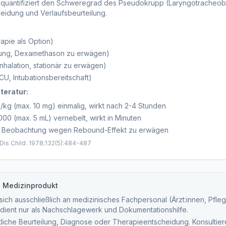
quantifiziert den Schweregrad des Pseudokrupp (Laryngotracheobro
heidung und Verlaufsbeurteilung.
apie als Option)
tung, Dexamethason zu erwägen)
Inhalation, stationär zu erwägen)
CU, Intubationsbereitschaft)
teratur:
kg (max. 10 mg) einmalig, wirkt nach 2-4 Stunden
000 (max. 5 mL) vernebelt, wirkt in Minuten
4h Beobachtung wegen Rebound-Effekt zu erwägen
 Dis Child. 1978;132(5):484-487
n Medizinprodukt
ich ausschließlich an medizinisches Fachpersonal (Ärzt:innen, Pfleg
dient nur als Nachschlagewerk und Dokumentationshilfe.
tliche Beurteilung, Diagnose oder Therapieentscheidung. Konsultieren