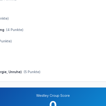
nkte
)
ung
(
4
Punkte
)
Punkte
)
argie, Unruhe)
(
5
Punkte
)
Westley Croup Score
0