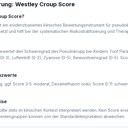
ärung:
Westley Croup Score
roup Score?
 ein evidenzbasiertes klinisches Bewertungsinstrument für pseudokr
setzt und hilft bei der systematischen Risikostratifizierung und Ther
ewertet den Schweregrad des Pseudokrupp bei Kindern. Fünf Parame
 (0-3), Lufteintritt (0-2), Zyanose (0-5), Bewusstseinsgrad (0-5). Sc
enzwerte
g, ggf. Score 3-5: moderat, Dexamethason oral/i. Score 6-11: schw
ise
te stets im klinischen Kontext interpretiert werden. Kein Score erset
tientengruppen können von der Standardinterpretation abweichen.