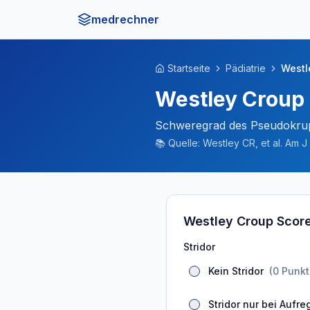
medrechner
Startseite
Pädiatrie
Westl
Westley Croup
Schweregrad des Pseudokru
📚
Quelle:
Westley CR, et al. Am J 
Westley Croup Score
Stridor
Kein Stridor
(
0
Punkt
Stridor nur bei Aufr