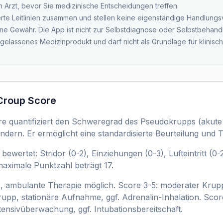
ten Arzt, bevor Sie medizinische Entscheidungen treffen.
ierte Leitlinien zusammen und stellen keine eigenständige Handlung
ne Gewähr. Die App ist nicht zur Selbstdiagnose oder Selbstbehand
ugelassenes Medizinprodukt und darf nicht als Grundlage für klinis
Croup Score
e quantifiziert den Schweregrad des Pseudokrupps (akute
indern. Er ermöglicht eine standardisierte Beurteilung und
wertet: Stridor (0-2), Einziehungen (0-3), Lufteintritt (0
maximale Punktzahl beträgt 17.
p, ambulante Therapie möglich. Score 3-5: moderater Kr
upp, stationäre Aufnahme, ggf. Adrenalin-Inhalation. Sco
ensivüberwachung, ggf. Intubationsbereitschaft.