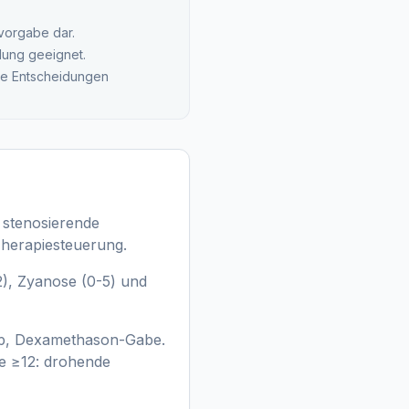
svorgabe dar.
lung geeignet.
che Entscheidungen
 stenosierende
 Therapiesteuerung.
-2), Zyanose (0-5) und
upp, Dexamethason-Gabe.
re ≥12: drohende