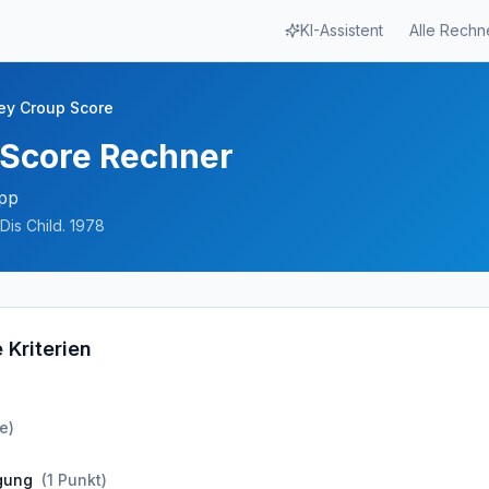
KI-Assistent
Alle Rechn
ey Croup Score
 Score Rechner
pp
Dis Child. 1978
 Kriterien
e
)
egung
(
1
Punkt
)