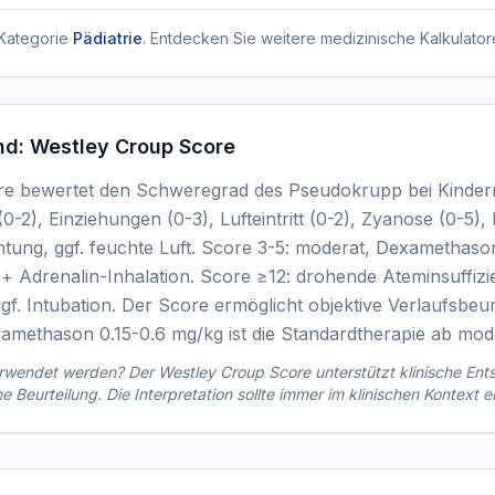
Kategorie
Pädiatrie
. Entdecken Sie weitere medizinische Kalkulator
nd:
Westley Croup Score
e bewertet den Schweregrad des Pseudokrupp bei Kindern
 (0-2), Einziehungen (0-3), Lufteintritt (0-2), Zyanose (0-5)
tung, ggf. feuchte Luft. Score 3-5: moderat, Dexamethason 
 Adrenalin-Inhalation. Score ≥12: drohende Ateminsuffizi
f. Intubation. Der Score ermöglicht objektive Verlaufsbeu
amethason 0.15-0.6 mg/kg ist die Standardtherapie ab mo
verwendet werden? Der
Westley Croup Score
unterstützt klinische Ent
che Beurteilung. Die Interpretation sollte immer im klinischen Kontext e