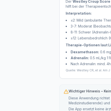
Der
Westley Croup Score
hilft bei der Therapieentsc
Interpretation:
≤2: Mild (ambulante Ther
3-7: Moderat (Beobach
8-11: Schwer (Adrenalin-
≥12: Lebensbedrohlich (I
Therapie-Optionen laut Li
Dexamethason:
0.6 mg/
Adrenalin:
0.5 mL/kg 1:1
Nach Adrenalin: mind. 
Quelle: Westley CR, et al. Am J
Wichtiger Hinweis – Kei
Diese Anwendung richtet s
Medizinstudierende) und 
Die App ersetzt keine ärz