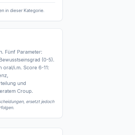
en in dieser Kategorie.
. Fünf Parameter:
, Bewusstseinsgrad (0-5).
oral/i.m. Score 6-11:
enz,
rteilung und
deratem Croup.
scheidungen, ersetzt jedoch
rfolgen.