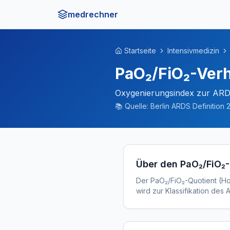
medrechner
Startseite
Intensivmedizin
PaO₂/FiO₂-Verh
Oxygenierungsindex zur ARDS
📚
Quelle:
Berlin ARDS Definition 
Über den PaO₂/FiO₂
Der PaO₂/FiO₂-Quotient (Ho
wird zur Klassifikation des