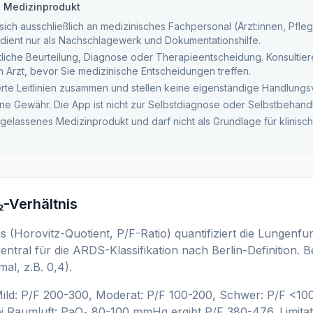
n Medizinprodukt
ich ausschließlich an medizinisches Fachpersonal (Ärzt:innen, Pfleg
dient nur als Nachschlagewerk und Dokumentationshilfe.
tliche Beurteilung, Diagnose oder Therapieentscheidung. Konsultieren
ten Arzt, bevor Sie medizinische Entscheidungen treffen.
ierte Leitlinien zusammen und stellen keine eigenständige Handlung
ne Gewähr. Die App ist nicht zur Selbstdiagnose oder Selbstbehand
ugelassenes Medizinprodukt und darf nicht als Grundlage für klinis
-Verhältnis
s (Horovitz-Quotient, P/F-Ratio) quantifiziert die Lungenfu
entral für die ARDS-Klassifikation nach Berlin-Definition.
al, z.B. 0,4).
d: P/F 200-300, Moderat: P/F 100-200, Schwer: P/F <100 
 Raumluft: PaO₂ 80-100 mmHg ergibt P/F 380-476. Limitat