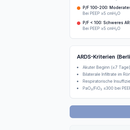
P/F 100-200: Moderate
Bei PEEP ≥5 cmH₂O
P/F < 100: Schweres A
Bei PEEP ≥5 cmH₂O
ARDS-Kriterien (Berl
Akuter Beginn (≤7 Tage
Bilaterale Infiltrate im 
Respiratorische Insuffiz
PaO₂/FiO₂ ≤300 bei PE