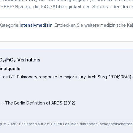
s PEEP-Niveau, die FiO₂-Abhängigkeit des Shunts oder den
Kategorie
Intensivmedizin
. Entdecken Sie weitere medizinische Kal
O₂/FiO₂-Verhältnis
inalquelle
hires GT. Pulmonary response to major injury. Arch Surg. 1974;108(3)
e
–
The Berlin Definition of ARDS
(
2012
)
gust 2026
· Basierend auf offiziellen Leitlinien führender Fachgesellschaften