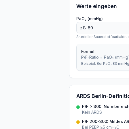
Werte eingeben
PaO₂ (mmHg)
Arterieller Sauerstoffpartialdru
Formel:
P/F-Ratio = PaO₂ (mmHg)
Beispiel: Bei PaO₂ 80 mmHg
ARDS Berlin-Definiti
P/F > 300: Normbereic
Kein ARDS
P/F 200-300: Mildes A
Bei PEEP ≥5 cmH₂O