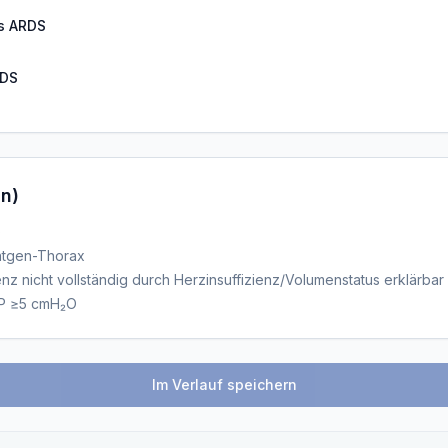
s ARDS
RDS
in)
)
Röntgen-Thorax
ienz nicht vollständig durch Herzinsuffizienz/Volumenstatus erklärbar
EP ≥5 cmH₂O
Im Verlauf speichern