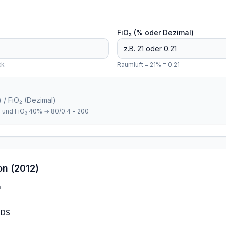
FiO₂ (% oder Dezimal)
ck
Raumluft = 21% = 0.21
 / FiO₂ (Dezimal)
 und FiO₂ 40% → 80/0.4 = 200
on (2012)
h
RDS