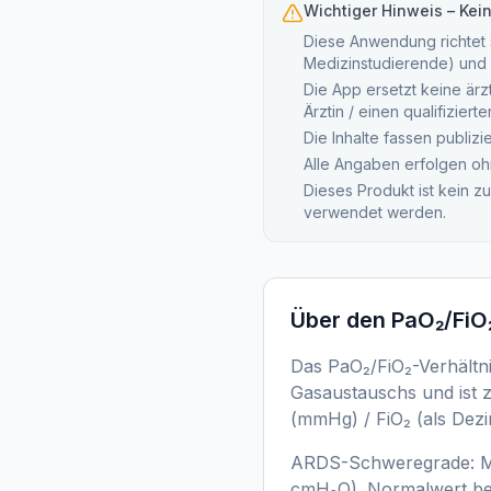
Wichtiger Hinweis – Kei
Diese Anwendung richtet s
Medizinstudierende) und 
Die App ersetzt keine ärz
Ärztin / einen qualifizier
Die Inhalte fassen publiz
Alle Angaben erfolgen oh
Dieses Produkt ist kein z
verwendet werden.
Über den
PaO₂/FiO₂
Das PaO₂/FiO₂-Verhältni
Gasaustauschs und ist z
(mmHg) / FiO₂ (als Dezim
ARDS-Schweregrade: Mil
cmH₂O). Normalwert bei