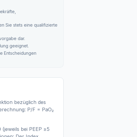
ekräfte,
 Sie stets eine qualifizierte
svorgabe dar.
lung geeignet.
che Entscheidungen
nktion bezüglich des
 Berechnung: P/F = PaO₂
(jeweils bei PEEP ≥5
ionen: Der Index