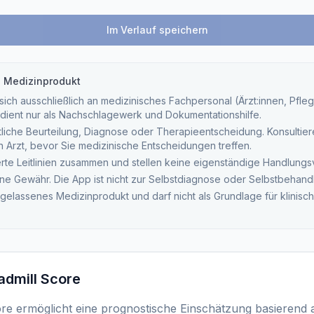
Im Verlauf speichern
n Medizinprodukt
ich ausschließlich an medizinisches Fachpersonal (Ärzt:innen, Pfleg
dient nur als Nachschlagewerk und Dokumentationshilfe.
tliche Beurteilung, Diagnose oder Therapieentscheidung. Konsultieren
ten Arzt, bevor Sie medizinische Entscheidungen treffen.
ierte Leitlinien zusammen und stellen keine eigenständige Handlung
ne Gewähr. Die App ist nicht zur Selbstdiagnose oder Selbstbehand
ugelassenes Medizinprodukt und darf nicht als Grundlage für klinis
admill Score
re ermöglicht eine prognostische Einschätzung basierend