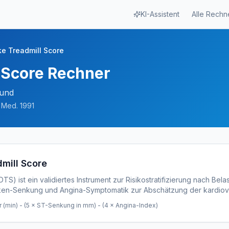
KI-Assistent
Alle Rechn
e Treadmill Score
 Score Rechner
fund
J Med. 1991
mill Score
S) ist ein validiertes Instrument zur Risikostratifizierung nach Bel
ken-Senkung und Angina-Symptomatik zur Abschätzung der kardiovas
(min) - (5 × ST-Senkung in mm) - (4 × Angina-Index)