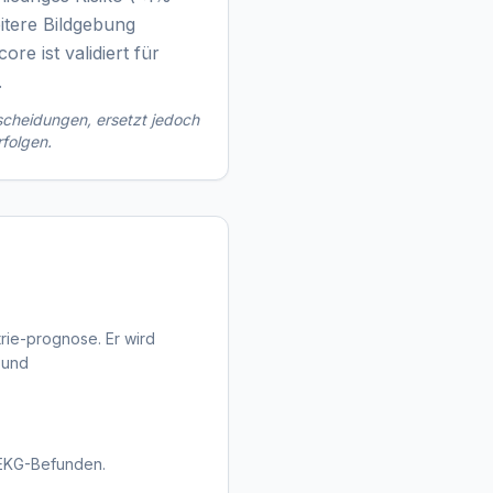
eitere Bildgebung
e ist validiert für
.
tscheidungen, ersetzt jedoch
rfolgen.
rie-prognose. Er wird
g und
-EKG-Befunden.