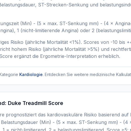
t Belastungsdauer, ST-Strecken-Senkung und belastungsind
stungszeit (Min) - (5 × max. ST-Senkung mm) - (4 × Angina
ngina), 1 (nicht-limitierende Angina) oder 2 (belastungslimi
ges Risiko (jährliche Mortalität <1%). Scores von -10 bis 
richt hohem Risiko (jährliche Mortalität >5%) und rechtferti
Score ergänzt die Ergometrie-Interpretation erheblich.
Kategorie
Kardiologie
. Entdecken Sie weitere medizinische Kalkulat
nd:
Duke Treadmill Score
e prognostiziert das kardiovaskuläre Risiko basierend auf
Belastungsdauer (Min) - (5 × max. ST-Senkung mm) - (4 
 1 = nicht-limitierend, 2 = belastungslimitierend. Score ≥5: