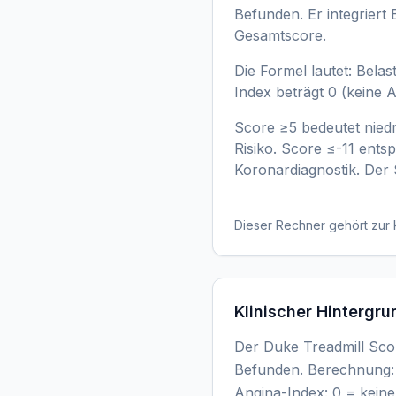
Befunden. Er integrier
Gesamtscore.
Die Formel lautet: Bela
Index beträgt 0 (keine A
Score ≥5 bedeutet niedri
Risiko. Score ≤-11 entsp
Koronardiagnostik. Der 
Dieser Rechner gehört zur 
Klinischer Hintergru
Der Duke Treadmill Scor
Befunden. Berechnung: 
Angina-Index: 0 = keine,