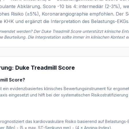
mbulante Abklärung. Score -10 bis 4: intermediär (2-3%), w
hes Risiko (≥5%), Koronarangiographie empfohlen. Der Scor
e KHK und ergänzt die Interpretation des Belastungs-EKGs
verwendet werden? Der
Duke Treadmill Score
unterstützt klinische En
che Beurteilung. Die Interpretation sollte immer im klinischen Kontext e
ärung:
Duke Treadmill Score
mill Score?
t ein evidenzbasiertes klinisches Bewertungsinstrument für ergomet
raxis eingesetzt und hilft bei der systematischen Risikostratifizierun
rognostiziert das kardiovaskuläre Risiko basierend auf Belastungs
r (Min) - (5 × max. ST-Senkung mm) - (4 × Angina-Index).