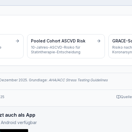
Pooled Cohort ASCVD Risk
GRACE-S
e
10-Jahres-ASCVD-Risiko für
Risiko nac
Statintherapie-Entscheidung
Koronarsy
Dezember 2025
. Grundlage:
AHA/ACC Stress Testing Guidelines
025
Quelle
zt auch als App
& Android verfügbar