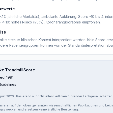
enzwerte
<1% jährliche Mortalität), ambulante Abklärung. Score -10 bis 4: int
 <-10: hohes Risiko (≥5%), Koronarangiographie empfohlen.
ise
lte stets im klinischen Kontext interpretiert werden. Kein Score erse
ondere Patientengruppen können von der Standardinterpretation ab
ke Treadmill Score
Med. 1991
Guidelines
gust 2026
· Basierend auf offiziellen Leitlinien führender Fachgesellschaften
 basieren auf den oben genannten wissenschaftlichen Publikationen und Leitli
ngszwecken und ersetzen keine ärztliche Beurteilung.