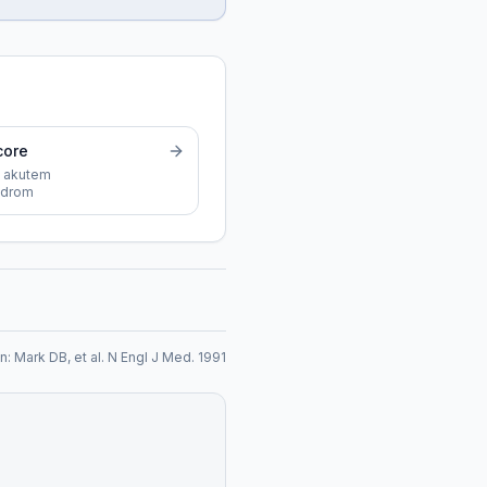
core
h akutem
ndrom
n:
Mark DB, et al. N Engl J Med. 1991