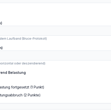
n)
dem Laufband (Bruce-Protokoll)
m)
orizontal oder deszendierend)
rend Belastung
)
astung fortgesetzt (1 Punkt)
stungsabbruch (2 Punkte)