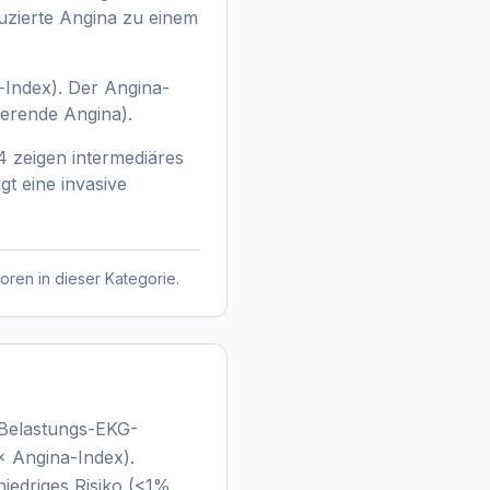
uzierte Angina zu einem
-Index). Der Angina-
tierende Angina).
+4 zeigen intermediäres
gt eine invasive
oren in dieser Kategorie.
 Belastungs-EKG-
× Angina-Index).
 niedriges Risiko (<1%