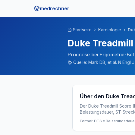
medrechner
Startseite
Kardiologie
Duk
Duke Treadmill
Prognose bei Ergometrie-Be
📚
Quelle:
Mark DB, et al. N Engl 
Über den Duke Tread
Der Duke Treadmill Score (DT
Belastungsdauer, ST-Strec
Formel: DTS = Belastungsdauer 