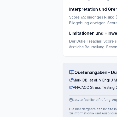
Interpretation und Gr
Score ≥5: niedriges Risiko (
Bildgebung erwägen. Score
Limitationen und Hinwe
Der Duke Treadmill Score sol
ärztliche Beurteilung. Bes
Quellenangaben –
Du
Mark DB, et al. N Engl J 
AHA/ACC Stress Testing 
Letzte fachliche Prüfung:
Au
Die hier dargestellten Inhalte
zu Informations- und Ausbildu