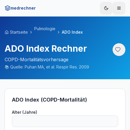
medrechner
Menü
Pulmologie
Startseite
ADO Index
ADO Index Rechner
COPD-Mortalitätsvorhersage
📚
Quelle:
Puhan MA, et al. Respir Res. 2009
ADO Index (COPD-Mortalität)
Alter (Jahre)