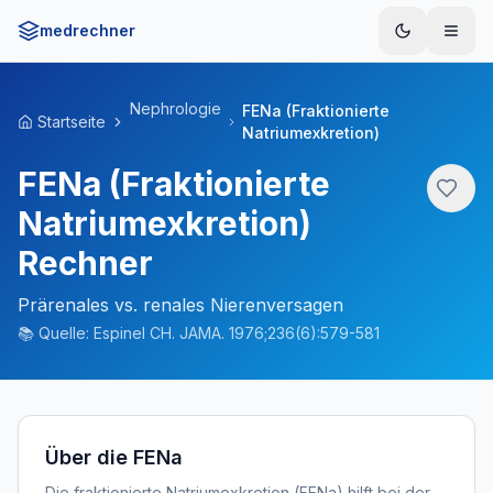
medrechner
Menü
Nephrologie
FENa (Fraktionierte
Startseite
Natriumexkretion)
FENa (Fraktionierte
Natriumexkretion)
Rechner
Prärenales vs. renales Nierenversagen
📚
Quelle:
Espinel CH. JAMA. 1976;236(6):579-581
Über die FENa
Die fraktionierte Natriumexkretion (FENa) hilft bei der