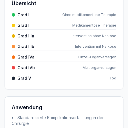
Übersicht
Grad I
Ohne medikamentöse Therapie
Grad II
Medikamentöse Therapie
Grad IIIa
Intervention ohne Narkose
Grad IIIb
Intervention mit Narkose
Grad IVa
Einzel-Organversagen
Grad IVb
Multiorganversagen
Grad V
Tod
Anwendung
Standardisierte Komplikationserfassung in der
Chirurgie