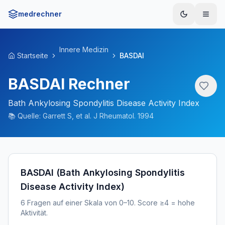
medrechner
Menü
Innere Medizin
Startseite
BASDAI
BASDAI Rechner
Bath Ankylosing Spondylitis Disease Activity Index
📚
Quelle:
Garrett S, et al. J Rheumatol. 1994
BASDAI (Bath Ankylosing Spondylitis
Disease Activity Index)
6 Fragen auf einer Skala von 0–10. Score ≥4 = hohe
Aktivität.