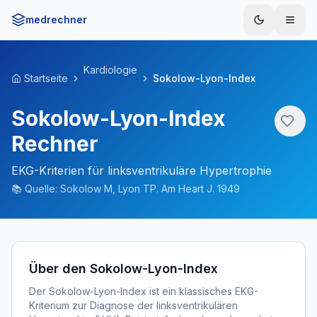
medrechner
Menü
Kardiologie
Startseite
Sokolow-Lyon-Index
Sokolow-Lyon-Index
Rechner
EKG-Kriterien für linksventrikuläre Hypertrophie
📚
Quelle:
Sokolow M, Lyon TP. Am Heart J. 1949
Über den Sokolow-Lyon-Index
Der Sokolow-Lyon-Index ist ein klassisches EKG-
Kriterium zur Diagnose der linksventrikulären