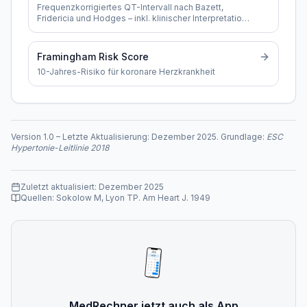
Frequenzkorrigiertes QT-Intervall nach Bazett,
Fridericia und Hodges – inkl. klinischer Interpretation,
Grenzwerten und Hinweisen zur QT-Verlängerung
Framingham Risk Score
10-Jahres-Risiko für koronare Herzkrankheit
Version
1.0
–
Letzte Aktualisierung:
Dezember 2025
. Grundlage:
ESC
Hypertonie-Leitlinie 2018
Zuletzt aktualisiert:
Dezember 2025
Quellen:
Sokolow M, Lyon TP. Am Heart J. 1949
MedRechner jetzt auch als App