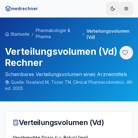
medrechner
Menü
Pharmakologie &
Verteilungsvolumen
Startseite
Pharma
(Vd)
Verteilungsvolumen (Vd)
Rechner
Scheinbares Verteilungsvolumen eines Arzneimittels
📚
Quelle:
Rowland M, Tozer TN. Clinical Pharmacokinetics. 4th
ed. 2005
Verteilungsvolumen (Vd)
Verabreichte Dosis (i.v. Bolus) [mg]