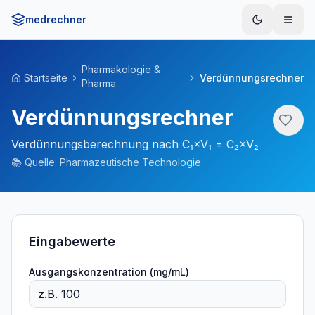
medrechner
Menü
Pharmakologie &
Startseite
Verdünnungsrechner
Pharma
Verdünnungsrechner
Verdünnungsberechnung nach C₁×V₁ = C₂×V₂
📚
Quelle:
Pharmazeutische Technologie
Eingabewerte
Ausgangskonzentration (mg/mL)