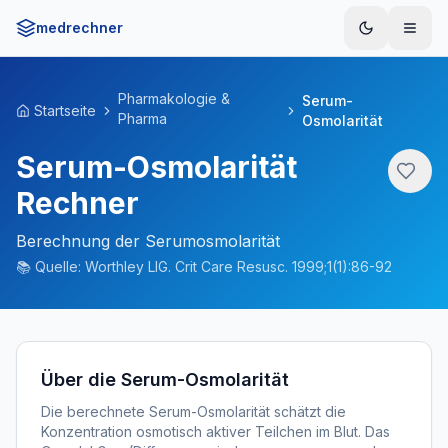
medrechner
Menü
Pharmakologie &
Serum-
Startseite
Pharma
Osmolarität
Serum-Osmolarität
Rechner
Berechnung der Serumosmolarität
📚
Quelle:
Worthley LIG. Crit Care Resusc. 1999;1(1):86-92
Über die Serum-Osmolarität
Die berechnete Serum-Osmolarität schätzt die
Konzentration osmotisch aktiver Teilchen im Blut. Das