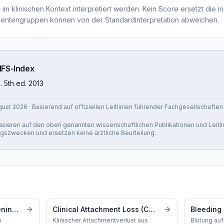
im klinischen Kontext interpretiert werden. Kein Score ersetzt die in
tientengruppen können von der Standardinterpretation abweichen.
FS-Index
 5th ed. 2013
gust 2026
· Basierend auf offiziellen Leitlinien führender Fachgesellschaften
 basieren auf den oben genannten wissenschaftlichen Publikationen und Leitli
ngszwecken und ersetzen keine ärztliche Beurteilung.
PSI – Parodontaler Screening Index
Clinical Attachment Loss (CAL)
Bleeding 
h
Klinischer Attachmentverlust aus
Blutung auf