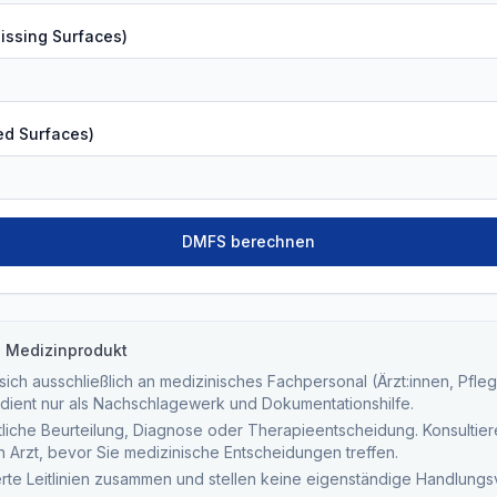
issing Surfaces)
led Surfaces)
DMFS berechnen
n Medizinprodukt
ich ausschließlich an medizinisches Fachpersonal (Ärzt:innen, Pfleg
dient nur als Nachschlagewerk und Dokumentationshilfe.
tliche Beurteilung, Diagnose oder Therapieentscheidung. Konsultieren
ten Arzt, bevor Sie medizinische Entscheidungen treffen.
ierte Leitlinien zusammen und stellen keine eigenständige Handlung