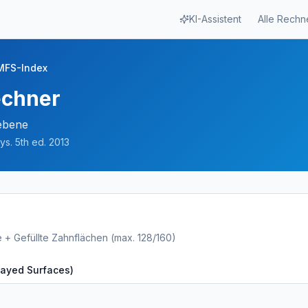
KI-Assistent
Alle Rechn
MFS-Index
echner
ebene
s. 5th ed. 2013
+ Gefüllte Zahnflächen (max. 128/160)
cayed Surfaces)