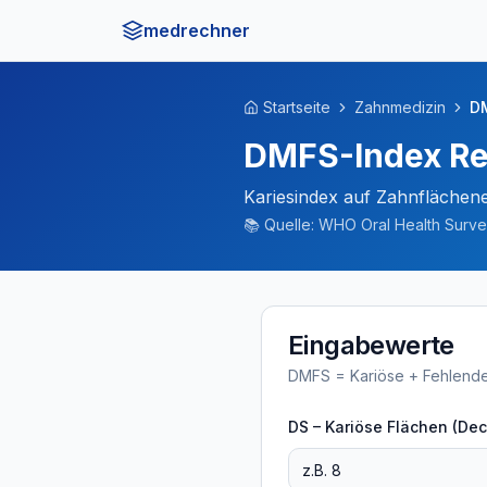
medrechner
Startseite
Zahnmedizin
D
DMFS-Index R
Kariesindex auf Zahnflächen
📚
Quelle:
WHO Oral Health Survey
Eingabewerte
DMFS = Kariöse + Fehlende 
DS – Kariöse Flächen (De